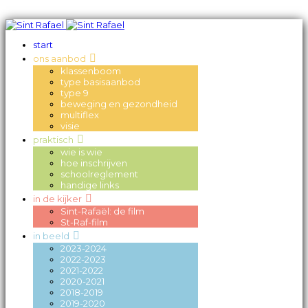
start
ons aanbod
klassenboom
type basisaanbod
type 9
beweging en gezondheid
multiflex
visie
praktisch
wie is wie
hoe inschrijven
schoolreglement
handige links
in de kijker
Sint-Rafaël: de film
St-Raf-film
in beeld
2023-2024
2022-2023
2021-2022
2020-2021
2018-2019
2019-2020