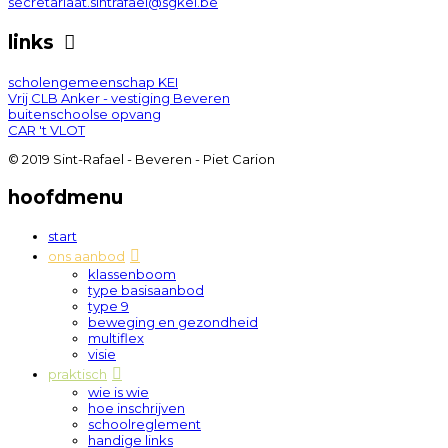
secretariaat.sintrafael@sgkei.be
links
scholengemeenschap KEI
Vrij CLB Anker - vestiging Beveren
buitenschoolse opvang
CAR 't VLOT
© 2019 Sint-Rafael - Beveren - Piet Carion
hoofdmenu
start
ons aanbod
klassenboom
type basisaanbod
type 9
beweging en gezondheid
multiflex
visie
praktisch
wie is wie
hoe inschrijven
schoolreglement
handige links